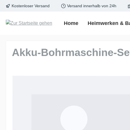
Kostenloser Versand
Versand innerhalb von 24h
springen
Zur Hauptnavigation springen
Home
Heimwerken & B
Akku-Bohrmaschine-Se
Bildergalerie überspringen