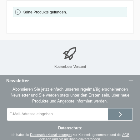
Keine Produkte gefunden.
Kostenloser Versand
Newsletter
Abonnieren Sie jetzt einfach unseren regelmäßig erscheinenden
Newsletter und Sie werden stets unter den Ersten sein, über neue
Produkte und Angebote informiert werden.
E-
Mail-
Adresse
*
Datenschutz
Ich habe die
Datenschutzbestimmungen
zur Kenntnis genommen und die
AGB
gelesen und bin mit ihnen einverstanden.