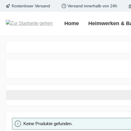
Kostenloser Versand
Versand innerhalb von 24h
springen
Zur Hauptnavigation springen
Home
Heimwerken & B
Keine Produkte gefunden.