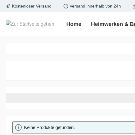
Kostenloser Versand
Versand innerhalb von 24h
springen
Zur Hauptnavigation springen
Home
Heimwerken & B
Keine Produkte gefunden.