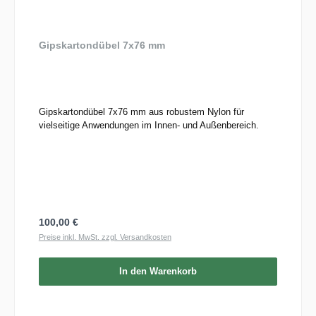
Gipskartondübel 7x76 mm
Gipskartondübel 7x76 mm aus robustem Nylon für
vielseitige Anwendungen im Innen- und Außenbereich.
Regulärer Preis:
100,00 €
Preise inkl. MwSt. zzgl. Versandkosten
In den Warenkorb