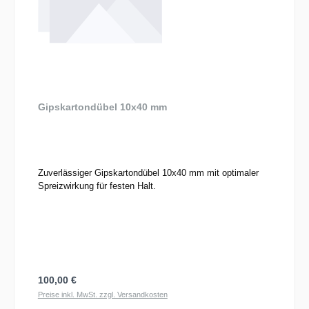
Gipskartondübel 10x40 mm
Zuverlässiger Gipskartondübel 10x40 mm mit optimaler
Spreizwirkung für festen Halt.
Regulärer Preis:
100,00 €
Preise inkl. MwSt. zzgl. Versandkosten