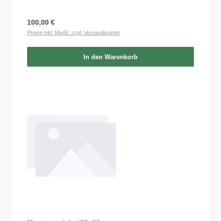
Regulärer Preis:
100,00 €
Preise inkl. MwSt. zzgl. Versandkosten
In den Warenkorb