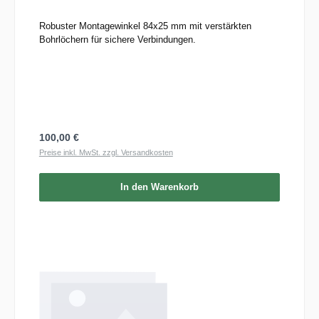
Robuster Montagewinkel 84x25 mm mit verstärkten
Bohrlöchern für sichere Verbindungen.
Regulärer Preis:
100,00 €
Preise inkl. MwSt. zzgl. Versandkosten
In den Warenkorb