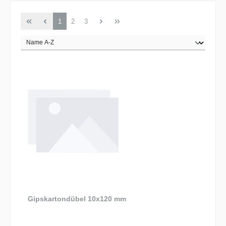
Seite
Seite
Seite
1
2
3
Gipskartondübel 10x120 mm