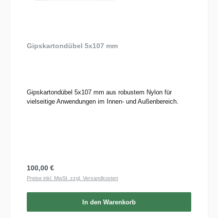
Gipskartondübel 5x107 mm
Gipskartondübel 5x107 mm aus robustem Nylon für
vielseitige Anwendungen im Innen- und Außenbereich.
Regulärer Preis:
100,00 €
Preise inkl. MwSt. zzgl. Versandkosten
In den Warenkorb