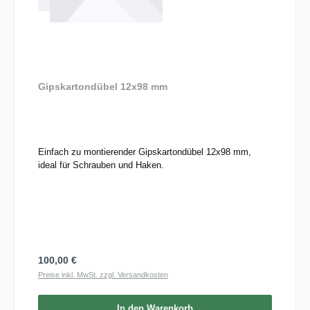
Gipskartondübel 12x98 mm
Einfach zu montierender Gipskartondübel 12x98 mm,
ideal für Schrauben und Haken.
Regulärer Preis:
100,00 €
Preise inkl. MwSt. zzgl. Versandkosten
In den Warenkorb