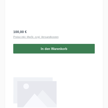
Regulärer Preis:
100,00 €
Preise inkl. MwSt. zzgl. Versandkosten
In den Warenkorb