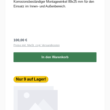
Korrosionsbeständiger Montagewinkel 89x25 mm für den
Einsatz im Innen- und Außenbereich.
Regulärer Preis:
100,00 €
Preise inkl. MwSt. zzgl. Versandkosten
In den Warenkorb
Nur 9 auf Lager!