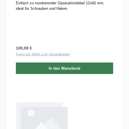
Einfach zu montierender Gipskartondübel 12x66 mm,
ideal für Schrauben und Haken.
Regulärer Preis:
100,00 €
Preise inkl. MwSt. zzgl. Versandkosten
In den Warenkorb