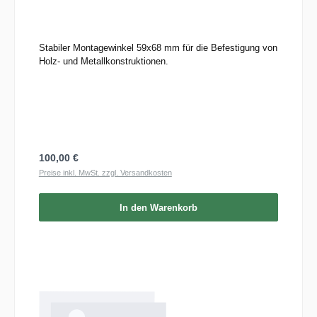
Stabiler Montagewinkel 59x68 mm für die Befestigung von
Holz- und Metallkonstruktionen.
Regulärer Preis:
100,00 €
Preise inkl. MwSt. zzgl. Versandkosten
In den Warenkorb