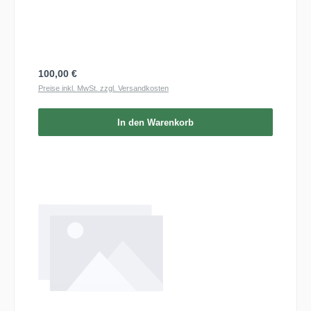
Regulärer Preis:
100,00 €
Preise inkl. MwSt. zzgl. Versandkosten
In den Warenkorb