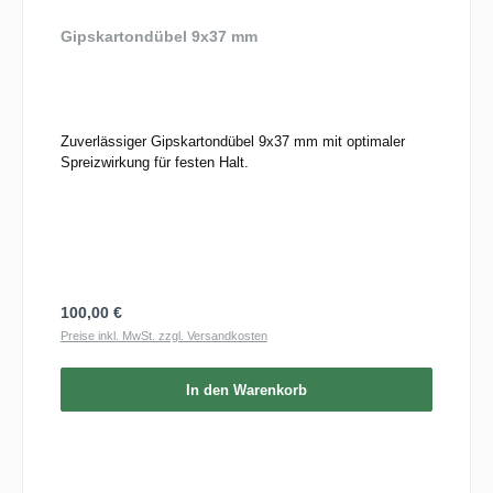
Gipskartondübel 9x37 mm
Zuverlässiger Gipskartondübel 9x37 mm mit optimaler
Spreizwirkung für festen Halt.
Regulärer Preis:
100,00 €
Preise inkl. MwSt. zzgl. Versandkosten
In den Warenkorb