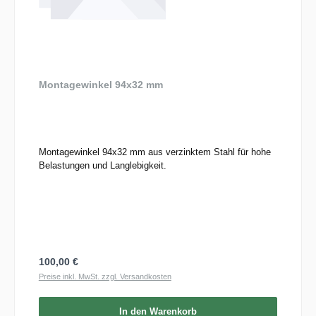
Montagewinkel 94x32 mm
Montagewinkel 94x32 mm aus verzinktem Stahl für hohe
Belastungen und Langlebigkeit.
Regulärer Preis:
100,00 €
Preise inkl. MwSt. zzgl. Versandkosten
In den Warenkorb