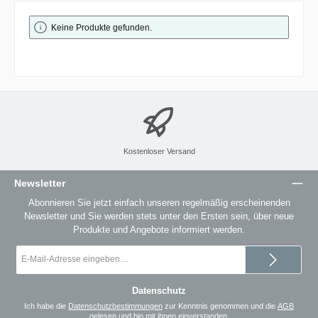
Keine Produkte gefunden.
Kostenloser Versand
Newsletter
Abonnieren Sie jetzt einfach unseren regelmäßig erscheinenden
Newsletter und Sie werden stets unter den Ersten sein, über neue
Produkte und Angebote informiert werden.
E-
Mail-
Adresse
*
Datenschutz
Ich habe die
Datenschutzbestimmungen
zur Kenntnis genommen und die
AGB
gelesen und bin mit ihnen einverstanden.