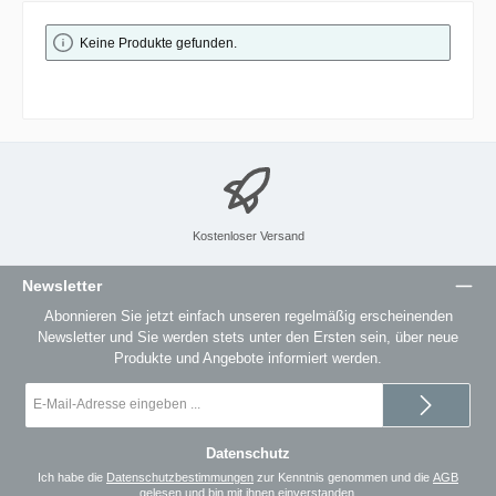
Keine Produkte gefunden.
Kostenloser Versand
Newsletter
Abonnieren Sie jetzt einfach unseren regelmäßig erscheinenden
Newsletter und Sie werden stets unter den Ersten sein, über neue
Produkte und Angebote informiert werden.
E-
Mail-
Adresse
*
Datenschutz
Ich habe die
Datenschutzbestimmungen
zur Kenntnis genommen und die
AGB
gelesen und bin mit ihnen einverstanden.