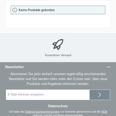
Keine Produkte gefunden.
Kostenloser Versand
Newsletter
Abonnieren Sie jetzt einfach unseren regelmäßig erscheinenden
Newsletter und Sie werden stets unter den Ersten sein, über neue
Produkte und Angebote informiert werden.
E-
Mail-
Adresse
*
Datenschutz
Ich habe die
Datenschutzbestimmungen
zur Kenntnis genommen und die
AGB
gelesen und bin mit ihnen einverstanden.