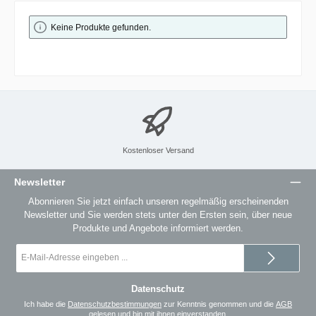
Keine Produkte gefunden.
Kostenloser Versand
Newsletter
Abonnieren Sie jetzt einfach unseren regelmäßig erscheinenden
Newsletter und Sie werden stets unter den Ersten sein, über neue
Produkte und Angebote informiert werden.
E-
Mail-
Adresse
*
Datenschutz
Ich habe die
Datenschutzbestimmungen
zur Kenntnis genommen und die
AGB
gelesen und bin mit ihnen einverstanden.