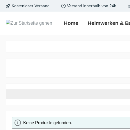
Kostenloser Versand
Versand innerhalb von 24h
springen
Zur Hauptnavigation springen
Home
Heimwerken & B
Keine Produkte gefunden.