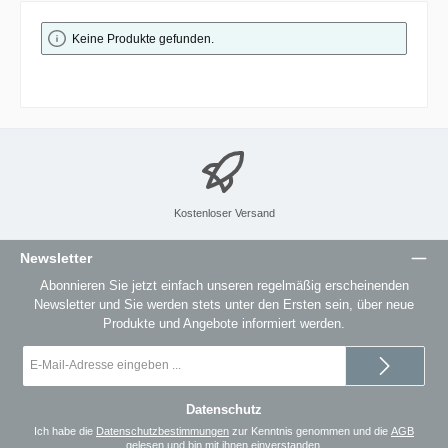
Keine Produkte gefunden.
Kostenloser Versand
Newsletter
Abonnieren Sie jetzt einfach unseren regelmäßig erscheinenden
Newsletter und Sie werden stets unter den Ersten sein, über neue
Produkte und Angebote informiert werden.
E-
Mail-
Adresse
*
Datenschutz
Ich habe die
Datenschutzbestimmungen
zur Kenntnis genommen und die
AGB
gelesen und bin mit ihnen einverstanden.