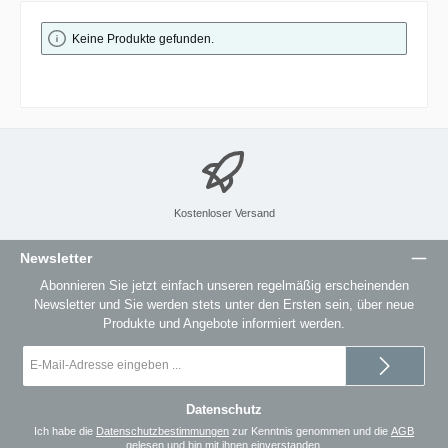
Keine Produkte gefunden.
Kostenloser Versand
Newsletter
Abonnieren Sie jetzt einfach unseren regelmäßig erscheinenden
Newsletter und Sie werden stets unter den Ersten sein, über neue
Produkte und Angebote informiert werden.
E-
Mail-
Adresse
*
Datenschutz
Ich habe die
Datenschutzbestimmungen
zur Kenntnis genommen und die
AGB
gelesen und bin mit ihnen einverstanden.