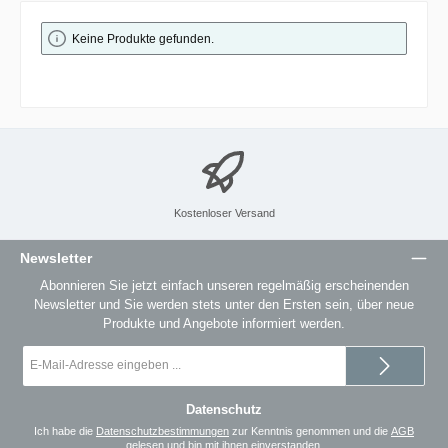
Keine Produkte gefunden.
Kostenloser Versand
Newsletter
Abonnieren Sie jetzt einfach unseren regelmäßig erscheinenden
Newsletter und Sie werden stets unter den Ersten sein, über neue
Produkte und Angebote informiert werden.
E-
Mail-
Adresse
*
Datenschutz
Ich habe die
Datenschutzbestimmungen
zur Kenntnis genommen und die
AGB
gelesen und bin mit ihnen einverstanden.