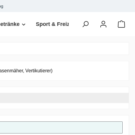
ng
Getränke
Sport & Freizeit
Haushalt
G
senmäher, Vertikutierer)