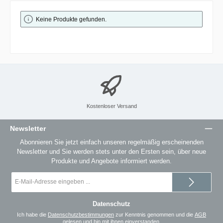
Keine Produkte gefunden.
Kostenloser Versand
Newsletter
Abonnieren Sie jetzt einfach unseren regelmäßig erscheinenden
Newsletter und Sie werden stets unter den Ersten sein, über neue
Produkte und Angebote informiert werden.
E-
Mail-
Adresse
*
Datenschutz
Ich habe die
Datenschutzbestimmungen
zur Kenntnis genommen und die
AGB
gelesen und bin mit ihnen einverstanden.