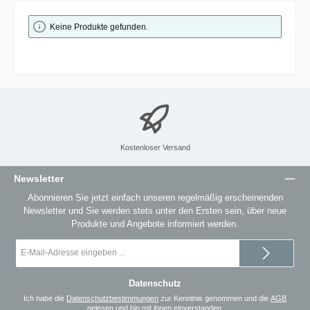
Keine Produkte gefunden.
Kostenloser Versand
Newsletter
Abonnieren Sie jetzt einfach unseren regelmäßig erscheinenden
Newsletter und Sie werden stets unter den Ersten sein, über neue
Produkte und Angebote informiert werden.
E-
Mail-
Adresse
*
Datenschutz
Ich habe die
Datenschutzbestimmungen
zur Kenntnis genommen und die
AGB
gelesen und bin mit ihnen einverstanden.