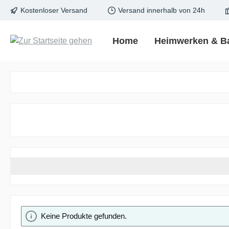
Kostenloser Versand
Versand innerhalb von 24h
springen
Zur Hauptnavigation springen
Home
Heimwerken & B
Keine Produkte gefunden.