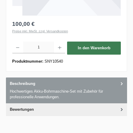
100,00 €
Preise inkl. MwSt. zzgl. Versandkosten
Produkt Anzahl: Gib den gewünschten Wert ein oder benutze die Schaltflächen um die 
In den Warenkorb
Produktnummer:
SNY10540
Beschreibung
Hochwertiges Akku-Bohrmaschine-Set mit Zubehör für
professionelle Anwendungen.
Bewertungen