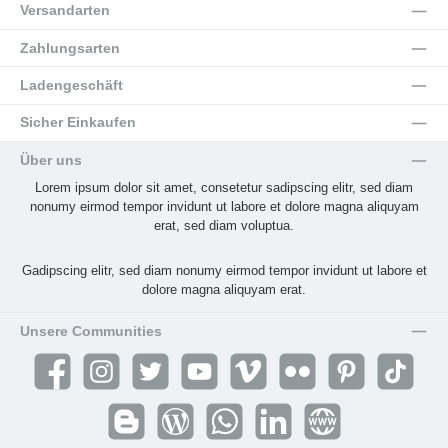
Versandarten
Zahlungsarten
Ladengeschäft
Sicher Einkaufen
Über uns
Lorem ipsum dolor sit amet, consetetur sadipscing elitr, sed diam
nonumy eirmod tempor invidunt ut labore et dolore magna aliquyam
erat, sed diam voluptua.
Gadipscing elitr, sed diam nonumy eirmod tempor invidunt ut labore et
dolore magna aliquyam erat.
Unsere Communities
Facebook
Instagram
Twitter
YouTube
Vimeo
Flickr
Pinterest
TikTok
Blogger
Blog
WhatsApp
LinkedIn
Website