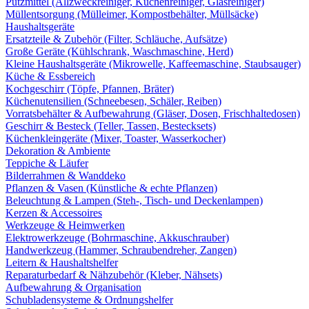
Putzmittel (Allzweckreiniger, Küchenreiniger, Glasreiniger)
Müllentsorgung (Mülleimer, Kompostbehälter, Müllsäcke)
Haushaltsgeräte
Ersatzteile & Zubehör (Filter, Schläuche, Aufsätze)
Große Geräte (Kühlschrank, Waschmaschine, Herd)
Kleine Haushaltsgeräte (Mikrowelle, Kaffeemaschine, Staubsauger)
Küche & Essbereich
Kochgeschirr (Töpfe, Pfannen, Bräter)
Küchenutensilien (Schneebesen, Schäler, Reiben)
Vorratsbehälter & Aufbewahrung (Gläser, Dosen, Frischhaltedosen)
Geschirr & Besteck (Teller, Tassen, Bestecksets)
Küchenkleingeräte (Mixer, Toaster, Wasserkocher)
Dekoration & Ambiente
Teppiche & Läufer
Bilderrahmen & Wanddeko
Pflanzen & Vasen (Künstliche & echte Pflanzen)
Beleuchtung & Lampen (Steh-, Tisch- und Deckenlampen)
Kerzen & Accessoires
Werkzeuge & Heimwerken
Elektrowerkzeuge (Bohrmaschine, Akkuschrauber)
Handwerkzeug (Hammer, Schraubendreher, Zangen)
Leitern & Haushaltshelfer
Reparaturbedarf & Nähzubehör (Kleber, Nähsets)
Aufbewahrung & Organisation
Schubladensysteme & Ordnungshelfer