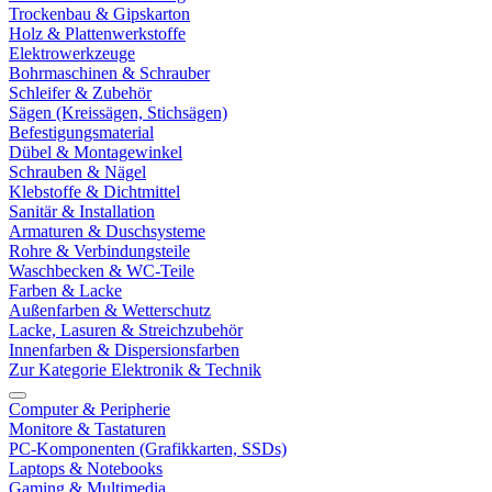
Trockenbau & Gipskarton
Holz & Plattenwerkstoffe
Elektrowerkzeuge
Bohrmaschinen & Schrauber
Schleifer & Zubehör
Sägen (Kreissägen, Stichsägen)
Befestigungsmaterial
Dübel & Montagewinkel
Schrauben & Nägel
Klebstoffe & Dichtmittel
Sanitär & Installation
Armaturen & Duschsysteme
Rohre & Verbindungsteile
Waschbecken & WC-Teile
Farben & Lacke
Außenfarben & Wetterschutz
Lacke, Lasuren & Streichzubehör
Innenfarben & Dispersionsfarben
Zur Kategorie Elektronik & Technik
Computer & Peripherie
Monitore & Tastaturen
PC-Komponenten (Grafikkarten, SSDs)
Laptops & Notebooks
Gaming & Multimedia