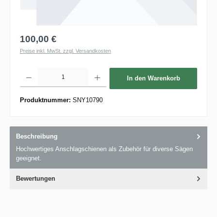
100,00 €
Preise inkl. MwSt. zzgl. Versandkosten
Produkt Anzahl: Gib den gewünschten Wert ein oder benutze die Schaltflächen um die 
In den Warenkorb
Produktnummer:
SNY10790
Beschreibung
Hochwertiges Anschlagschienen als Zubehör für diverse Sägen
geeignet.
Bewertungen