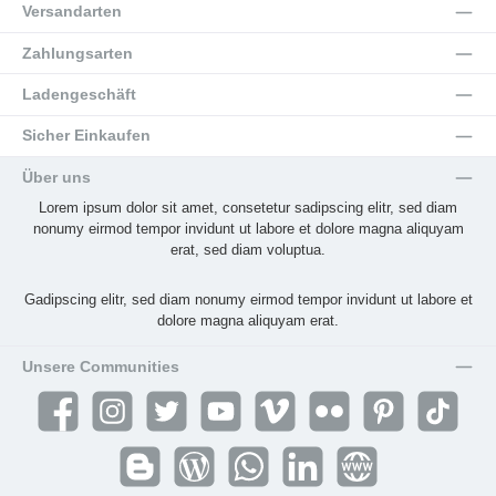
Versandarten
Zahlungsarten
Ladengeschäft
Sicher Einkaufen
Über uns
Lorem ipsum dolor sit amet, consetetur sadipscing elitr, sed diam
nonumy eirmod tempor invidunt ut labore et dolore magna aliquyam
erat, sed diam voluptua.
Gadipscing elitr, sed diam nonumy eirmod tempor invidunt ut labore et
dolore magna aliquyam erat.
Unsere Communities
Facebook
Instagram
Twitter
YouTube
Vimeo
Flickr
Pinterest
TikTok
Blogger
Blog
WhatsApp
LinkedIn
Website