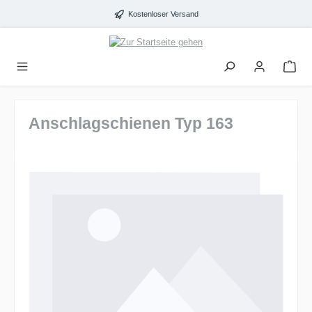
alt springen
Kostenloser Versand
Anschlagschienen Typ 163
Bildergalerie überspringen