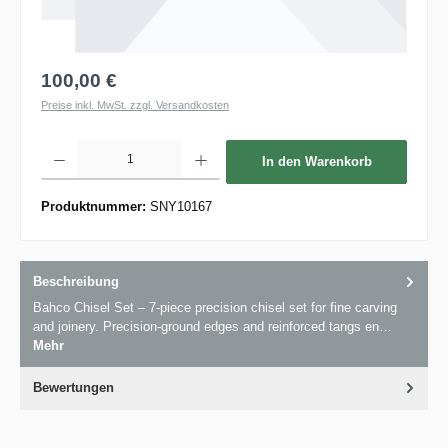
100,00 €
Preise inkl. MwSt. zzgl. Versandkosten
Produkt Anzahl: Gib den gewünschten Wert ein oder benutze die Schaltflächen um die 
In den Warenkorb
Produktnummer:
SNY10167
Beschreibung
Bahco Chisel Set – 7-piece precision chisel set for fine carving
and joinery. Precision-ground edges and reinforced tangs en…
Mehr
Bewertungen