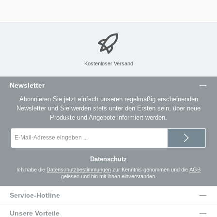
Kostenloser Versand
Newsletter
Abonnieren Sie jetzt einfach unseren regelmäßig erscheinenden
Newsletter und Sie werden stets unter den Ersten sein, über neue
Produkte und Angebote informiert werden.
E-
Mail-
Adresse
*
Datenschutz
Ich habe die
Datenschutzbestimmungen
zur Kenntnis genommen und die
AGB
gelesen und bin mit ihnen einverstanden.
Service-Hotline
Unsere Vorteile