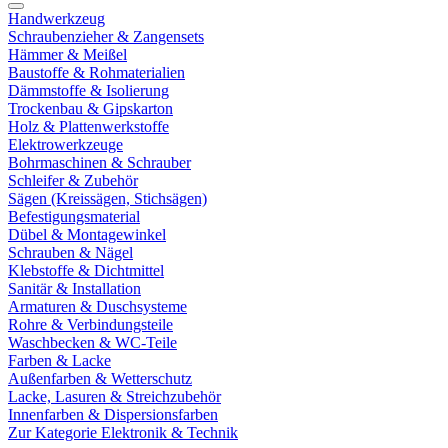
Handwerkzeug
Schraubenzieher & Zangensets
Hämmer & Meißel
Baustoffe & Rohmaterialien
Dämmstoffe & Isolierung
Trockenbau & Gipskarton
Holz & Plattenwerkstoffe
Elektrowerkzeuge
Bohrmaschinen & Schrauber
Schleifer & Zubehör
Sägen (Kreissägen, Stichsägen)
Befestigungsmaterial
Dübel & Montagewinkel
Schrauben & Nägel
Klebstoffe & Dichtmittel
Sanitär & Installation
Armaturen & Duschsysteme
Rohre & Verbindungsteile
Waschbecken & WC-Teile
Farben & Lacke
Außenfarben & Wetterschutz
Lacke, Lasuren & Streichzubehör
Innenfarben & Dispersionsfarben
Zur Kategorie Elektronik & Technik