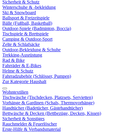
Sicherheit & Schutz
Winterschuhe & -bekleidung
Ski & Snowboard
Ballsport & Freizeitspiele
Bälle (Fußball, Basketball)
Outdoor-Spiele (Badminton, Boccia)
Tischspiele & Brettspiele
Camping & Outdoor-Sport
Zelte & Schlafsäcke
Outdoor-Bekleidung & Schuhe
Trekking-Ausrüstung
Rad & Bike
Fahrräder & E-Bikes
Helme & Schutz
Fahrradzubehör (Schlösser, Pumpen)
Zur Kategorie Haushalt
Wohntextilien
Tischwäsche (Tischdecken, Platzsets, Servietten)
Vorhänge & Gardinen (Schals, Thermovorhänge)
Handtücher (Badetücher, Gästehandtücher)
Bettwäsche & Decken (Bettbezüge, Decken, Kissen)
Sicherheit & Sonstiges
Rauchmelder & Feuerlöscher
Erste-Hilfe & Verbandsmaterial