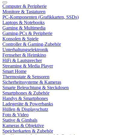
Computer & Peripherie
Monitore & Tastaturen
PC-Komponenten (Grafikkarten, SSDs)
Laptops & Notebooks
Gaming & Multimedia
Gaming-PCs & Peripherie
Konsolen & Spiele
Controller & Gaming-Zubehör
Unterhaltungselektronik
Fernseher & Heimkino
HiFi & Lautsprecher
Streaming & Media Player
Smart Home
Thermostate & Sensoren
Sicherheitssysteme & Kameras
Smarte Beleuchtung & Steckdosen
Smartphones & Zubehör
Handys & Smartphones
Ladegeräte & Powerbanks
Hüllen & Displayschutz
Foto & Video
Stative & Gimbals
Kameras & Objektive
Speicherkarten & Zubehör