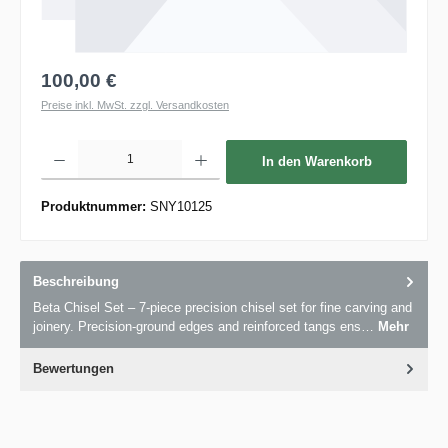
100,00 €
Preise inkl. MwSt. zzgl. Versandkosten
Produkt Anzahl: Gib den gewünschten Wert ein oder benutze die Schaltflächen um die 
In den Warenkorb
Produktnummer:
SNY10125
Beschreibung
Beta Chisel Set – 7-piece precision chisel set for fine carving and
joinery. Precision-ground edges and reinforced tangs ens…
Mehr
Bewertungen