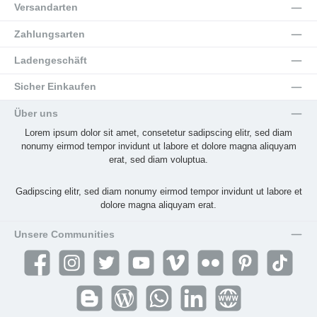
Versandarten
Zahlungsarten
Ladengeschäft
Sicher Einkaufen
Über uns
Lorem ipsum dolor sit amet, consetetur sadipscing elitr, sed diam
nonumy eirmod tempor invidunt ut labore et dolore magna aliquyam
erat, sed diam voluptua.
Gadipscing elitr, sed diam nonumy eirmod tempor invidunt ut labore et
dolore magna aliquyam erat.
Unsere Communities
Facebook
Instagram
Twitter
YouTube
Vimeo
Flickr
Pinterest
TikTok
Blogger
Blog
WhatsApp
LinkedIn
Website