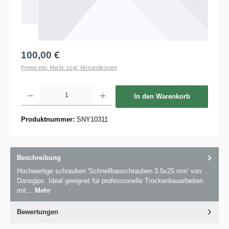
100,00 €
Preise inkl. MwSt. zzgl. Versandkosten
Produkt Anzahl: Gib den gewünschten Wert ein oder benutze die Schaltflächen um die 
In den Warenkorb
Produktnummer:
SNY10311
Beschreibung
Hochwertige schrauben 'Schnellbauschrauben 3.5x25 mm' von
Danogips. Ideal geeignet für professionelle Trockenbauarbeiten
mit…
Mehr
Bewertungen