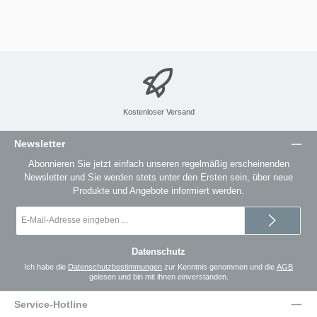
Kostenloser Versand
Newsletter
Abonnieren Sie jetzt einfach unseren regelmäßig erscheinenden
Newsletter und Sie werden stets unter den Ersten sein, über neue
Produkte und Angebote informiert werden.
E-
Mail-
Adresse
*
Datenschutz
Ich habe die
Datenschutzbestimmungen
zur Kenntnis genommen und die
AGB
gelesen und bin mit ihnen einverstanden.
Service-Hotline