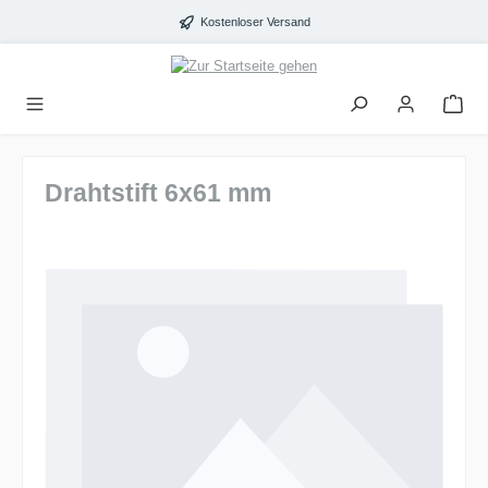
alt springen
Kostenloser Versand
Drahtstift 6x61 mm
Bildergalerie überspringen