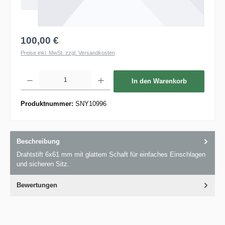
100,00 €
Preise inkl. MwSt. zzgl. Versandkosten
Produkt Anzahl: Gib den gewünschten Wert ein oder benutze die Schaltflächen um die 
In den Warenkorb
Produktnummer:
SNY10996
Beschreibung
Drahtstift 6x61 mm mit glattem Schaft für einfaches Einschlagen
und sicheren Sitz.
Bewertungen