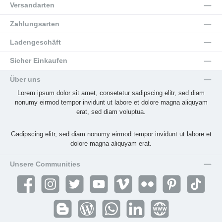
Versandarten
Zahlungsarten
Ladengeschäft
Sicher Einkaufen
Über uns
Lorem ipsum dolor sit amet, consetetur sadipscing elitr, sed diam
nonumy eirmod tempor invidunt ut labore et dolore magna aliquyam
erat, sed diam voluptua.
Gadipscing elitr, sed diam nonumy eirmod tempor invidunt ut labore et
dolore magna aliquyam erat.
Unsere Communities
Facebook
Instagram
Twitter
YouTube
Vimeo
Flickr
Pinterest
TikTok
Blogger
Blog
WhatsApp
LinkedIn
Website