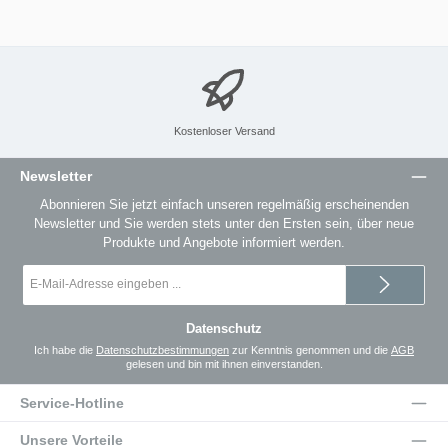
Kostenloser Versand
Newsletter
Abonnieren Sie jetzt einfach unseren regelmäßig erscheinenden
Newsletter und Sie werden stets unter den Ersten sein, über neue
Produkte und Angebote informiert werden.
E-
Mail-
Adresse
*
Datenschutz
Ich habe die
Datenschutzbestimmungen
zur Kenntnis genommen und die
AGB
gelesen und bin mit ihnen einverstanden.
Service-Hotline
Unsere Vorteile