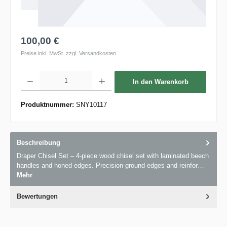
100,00 €
Preise inkl. MwSt. zzgl. Versandkosten
Produkt Anzahl: Gib den gewünschten Wert ein oder benutze die Schaltflächen um die 
In den Warenkorb
Produktnummer:
SNY10117
Beschreibung
Draper Chisel Set – 4-piece wood chisel set with laminated beech
handles and honed edges. Precision-ground edges and reinfor…
Mehr
Bewertungen