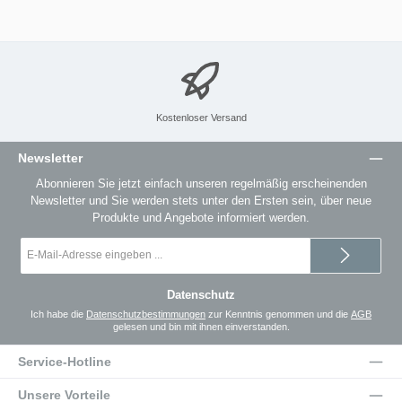
Kostenloser Versand
Newsletter
Abonnieren Sie jetzt einfach unseren regelmäßig erscheinenden
Newsletter und Sie werden stets unter den Ersten sein, über neue
Produkte und Angebote informiert werden.
E-
Mail-
Adresse
*
Datenschutz
Ich habe die
Datenschutzbestimmungen
zur Kenntnis genommen und die
AGB
gelesen und bin mit ihnen einverstanden.
Service-Hotline
Unsere Vorteile