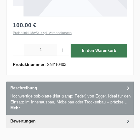
100,00 €
Preise inkl. MwSt. zzgl. Versandkosten
Produkt Anzahl: Gib den gewünschten Wert ein oder benutze die Schaltflächen um die 
In den Warenkorb
Produktnummer:
SNY10403
Beschreibung
Hochwertige osb-platte (Nut &amp; Feder) von Egger. Ideal für den
Einsatz im Innenausbau, Möbelbau oder Trockenbau – präzise…
Mehr
Bewertungen