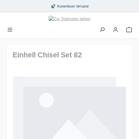
alt springen
Kostenloser Versand
Einhell Chisel Set 82
Bildergalerie überspringen