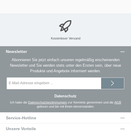
Kostenloser Versand
Newsletter
Abonnieren Sie jetzt einfach unseren regelmäßig erscheinenden
Newsletter und Sie werden stets unter den Ersten sein, über neue
Produkte und Angebote informiert werden.
E-
Mail-
Adresse
*
Datenschutz
Ich habe die
Datenschutzbestimmungen
zur Kenntnis genommen und die
AGB
gelesen und bin mit ihnen einverstanden.
Service-Hotline
Unsere Vorteile