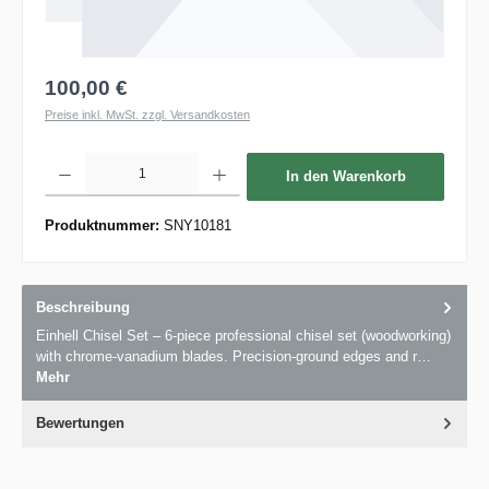
100,00 €
Preise inkl. MwSt. zzgl. Versandkosten
Produkt Anzahl: Gib den gewünschten Wert ein oder benutze die Schaltflächen um die 
In den Warenkorb
Produktnummer:
SNY10181
Beschreibung
Einhell Chisel Set – 6-piece professional chisel set (woodworking)
with chrome-vanadium blades. Precision-ground edges and r…
Mehr
Bewertungen