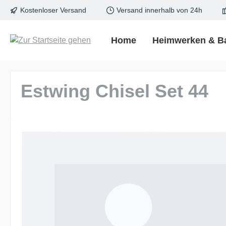
Kostenloser Versand
Versand innerhalb von 24h
springen
Zur Hauptnavigation springen
Home
Heimwerken & B
Estwing Chisel Set 44
Bildergalerie überspringen