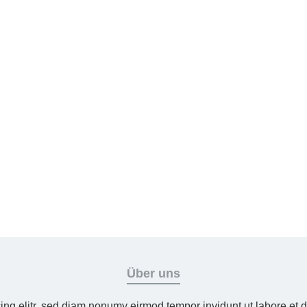
Über uns
ing elitr, sed diam nonumy eirmod tempor invidunt ut labore et