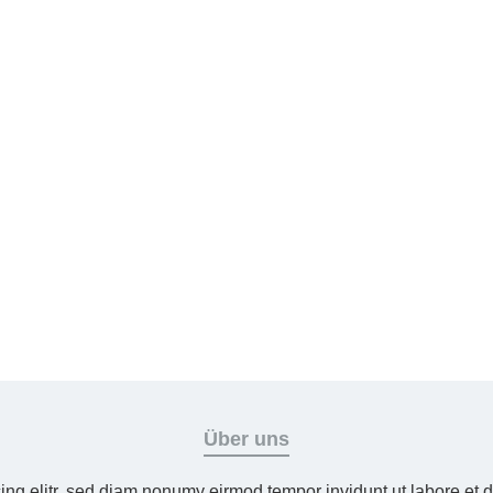
Über uns
ing elitr, sed diam nonumy eirmod tempor invidunt ut labore et