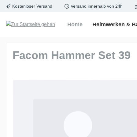
Kostenloser Versand
Versand innerhalb von 24h
springen
Zur Hauptnavigation springen
Home
Heimwerken & B
Facom Hammer Set 39
Bildergalerie überspringen