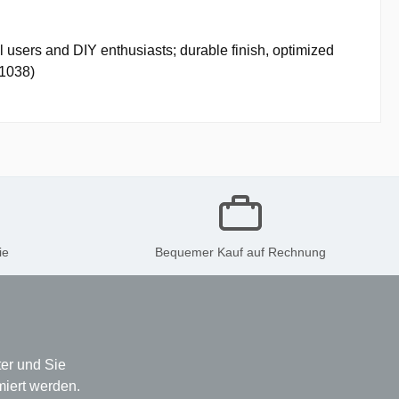
users and DIY enthusiasts; durable finish, optimized
-1038)
ie
Bequemer Kauf auf Rechnung
er und Sie
miert werden.