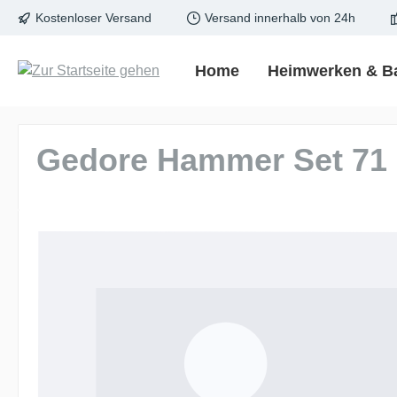
Kostenloser Versand
Versand innerhalb von 24h
springen
Zur Hauptnavigation springen
Home
Heimwerken & B
Gedore Hammer Set 71
Bildergalerie überspringen