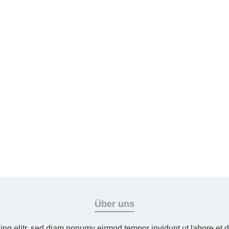
Über uns
ing elitr, sed diam nonumy eirmod tempor invidunt ut labore et