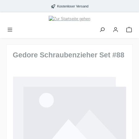
alt springen
Kostenloser Versand
Gedore Schraubenzieher Set #88
Bildergalerie überspringen