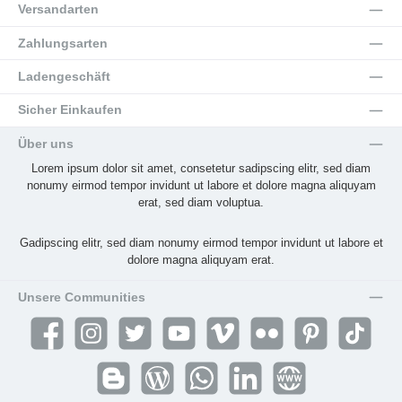
Versandarten
Zahlungsarten
Ladengeschäft
Sicher Einkaufen
Über uns
Lorem ipsum dolor sit amet, consetetur sadipscing elitr, sed diam
nonumy eirmod tempor invidunt ut labore et dolore magna aliquyam
erat, sed diam voluptua.
Gadipscing elitr, sed diam nonumy eirmod tempor invidunt ut labore et
dolore magna aliquyam erat.
Unsere Communities
Facebook
Instagram
Twitter
YouTube
Vimeo
Flickr
Pinterest
TikTok
Blogger
Blog
WhatsApp
LinkedIn
Website