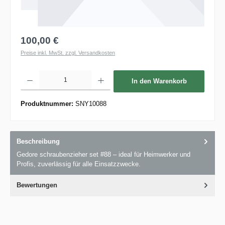
100,00 €
Preise inkl. MwSt. zzgl. Versandkosten
Produkt Anzahl: Gib den gewünschten Wert ein oder benutze die Schaltflächen um die 
In den Warenkorb
Produktnummer:
SNY10088
Beschreibung
Gedore schraubenzieher set #88 – ideal für Heimwerker und
Profis, zuverlässig für alle Einsatzzwecke.
Bewertungen