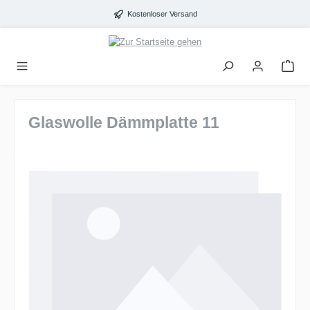
alt springen
Kostenloser Versand
Glaswolle Dämmplatte 11
Bildergalerie überspringen