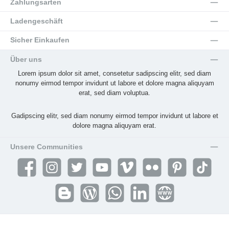
Zahlungsarten
Ladengeschäft
Sicher Einkaufen
Über uns
Lorem ipsum dolor sit amet, consetetur sadipscing elitr, sed diam
nonumy eirmod tempor invidunt ut labore et dolore magna aliquyam
erat, sed diam voluptua.
Gadipscing elitr, sed diam nonumy eirmod tempor invidunt ut labore et
dolore magna aliquyam erat.
Unsere Communities
Facebook
Instagram
Twitter
YouTube
Vimeo
Flickr
Pinterest
TikTok
Blogger
Blog
WhatsApp
LinkedIn
Website