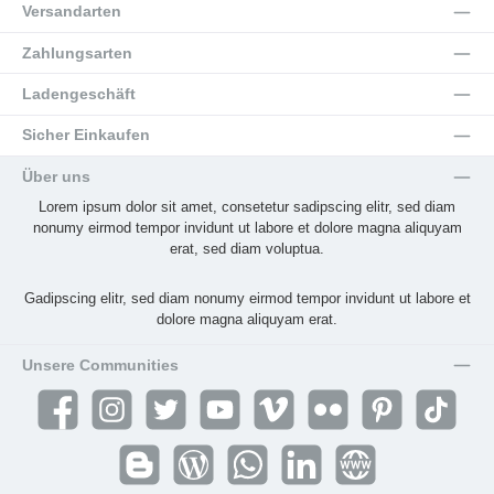
Versandarten
Zahlungsarten
Ladengeschäft
Sicher Einkaufen
Über uns
Lorem ipsum dolor sit amet, consetetur sadipscing elitr, sed diam
nonumy eirmod tempor invidunt ut labore et dolore magna aliquyam
erat, sed diam voluptua.
Gadipscing elitr, sed diam nonumy eirmod tempor invidunt ut labore et
dolore magna aliquyam erat.
Unsere Communities
Facebook
Instagram
Twitter
YouTube
Vimeo
Flickr
Pinterest
TikTok
Blogger
Blog
WhatsApp
LinkedIn
Website