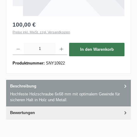
100,00 €
Preise inkl. MwSt. zzgl. Versandkosten
Produkt Anzahl: Gib den gewünschten Wert ein oder benutze die Schaltflächen um die 
In den Warenkorb
Produktnummer:
SNY10922
Beschreibung
Hochfeste Holzschraube 6x68 mm mit optimalem Gewinde für
sicheren Halt in Holz und Metall.
Bewertungen