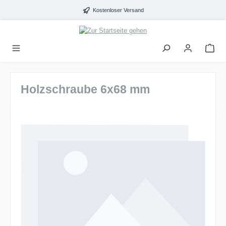
alt springen
Kostenloser Versand
Holzschraube 6x68 mm
Bildergalerie überspringen