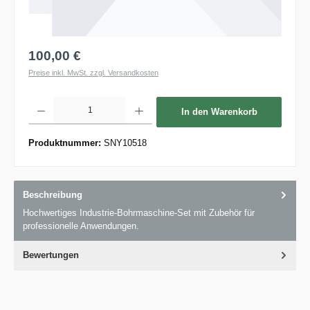
100,00 €
Preise inkl. MwSt. zzgl. Versandkosten
Produkt Anzahl: Gib den gewünschten Wert ein oder benutze die Schaltflächen um die 
In den Warenkorb
Produktnummer:
SNY10518
Beschreibung
Hochwertiges Industrie-Bohrmaschine-Set mit Zubehör für
professionelle Anwendungen.
Bewertungen