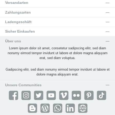
Versandarten
Zahlungsarten
Ladengeschäft
Sicher Einkaufen
Über uns
Lorem ipsum dolor sit amet, consetetur sadipscing elitr, sed diam
nonumy eirmod tempor invidunt ut labore et dolore magna aliquyam
erat, sed diam voluptua.
Gadipscing elitr, sed diam nonumy eirmod tempor invidunt ut labore et
dolore magna aliquyam erat.
Unsere Communities
Facebook
Instagram
Twitter
YouTube
Vimeo
Flickr
Pinterest
TikTok
Blogger
Blog
WhatsApp
LinkedIn
Website