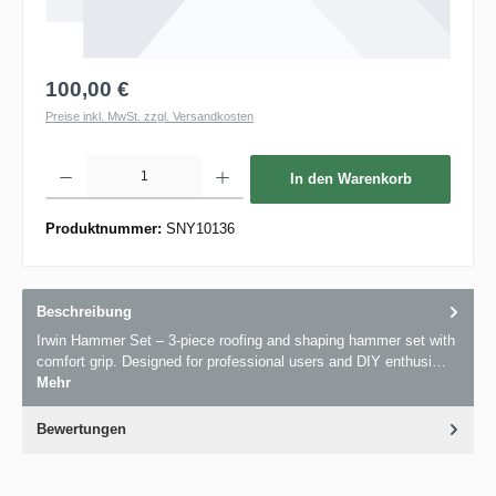
100,00 €
Preise inkl. MwSt. zzgl. Versandkosten
Produkt Anzahl: Gib den gewünschten Wert ein oder benutze die Schaltflächen um die 
In den Warenkorb
Produktnummer:
SNY10136
Beschreibung
Irwin Hammer Set – 3-piece roofing and shaping hammer set with
comfort grip. Designed for professional users and DIY enthusi…
Mehr
Bewertungen