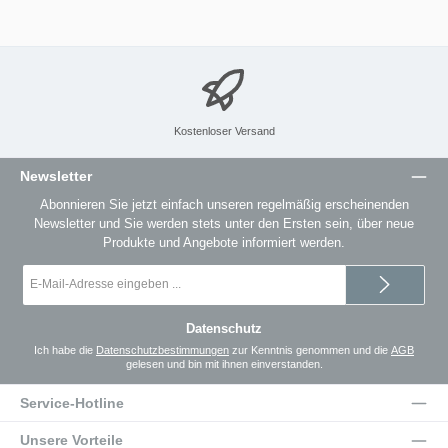
Kostenloser Versand
Newsletter
Abonnieren Sie jetzt einfach unseren regelmäßig erscheinenden
Newsletter und Sie werden stets unter den Ersten sein, über neue
Produkte und Angebote informiert werden.
E-
Mail-
Adresse
*
Datenschutz
Ich habe die
Datenschutzbestimmungen
zur Kenntnis genommen und die
AGB
gelesen und bin mit ihnen einverstanden.
Service-Hotline
Unsere Vorteile