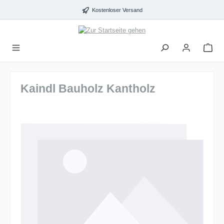
alt springen
Kostenloser Versand
Kaindl Bauholz Kantholz
Bildergalerie überspringen