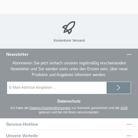
Kostenloser Versand
Newsletter
Abonnieren Sie jetzt einfach unseren regelmäßig erscheinenden
Newsletter und Sie werden stets unter den Ersten sein, über neue
Produkte und Angebote informiert werden.
E-
Mail-
Adresse
*
Datenschutz
Ich habe die
Datenschutzbestimmungen
zur Kenntnis genommen und die
AGB
gelesen und bin mit ihnen einverstanden.
Service-Hotline
Unsere Vorteile