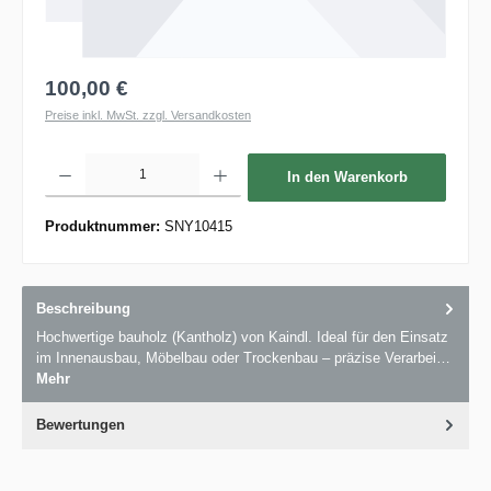
100,00 €
Preise inkl. MwSt. zzgl. Versandkosten
Produkt Anzahl: Gib den gewünschten Wert ein oder benutze die Schaltflächen um die 
In den Warenkorb
Produktnummer:
SNY10415
Beschreibung
Hochwertige bauholz (Kantholz) von Kaindl. Ideal für den Einsatz
im Innenausbau, Möbelbau oder Trockenbau – präzise Verarbei…
Mehr
Bewertungen