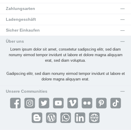
Zahlungsarten
Ladengeschäft
Sicher Einkaufen
Über uns
Lorem ipsum dolor sit amet, consetetur sadipscing elitr, sed diam
nonumy eirmod tempor invidunt ut labore et dolore magna aliquyam
erat, sed diam voluptua.
Gadipscing elitr, sed diam nonumy eirmod tempor invidunt ut labore et
dolore magna aliquyam erat.
Unsere Communities
Facebook
Instagram
Twitter
YouTube
Vimeo
Flickr
Pinterest
TikTok
Blogger
Blog
WhatsApp
LinkedIn
Website