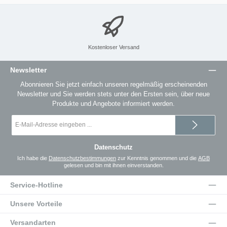
Kostenloser Versand
Newsletter
Abonnieren Sie jetzt einfach unseren regelmäßig erscheinenden
Newsletter und Sie werden stets unter den Ersten sein, über neue
Produkte und Angebote informiert werden.
E-
Mail-
Adresse
*
Datenschutz
Ich habe die
Datenschutzbestimmungen
zur Kenntnis genommen und die
AGB
gelesen und bin mit ihnen einverstanden.
Service-Hotline
Unsere Vorteile
Versandarten