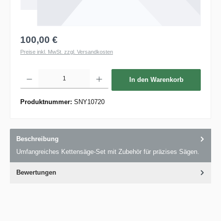
100,00 €
Preise inkl. MwSt. zzgl. Versandkosten
Produkt Anzahl: Gib den gewünschten Wert ein oder benutze die Schaltflächen um die 
In den Warenkorb
Produktnummer:
SNY10720
Beschreibung
Umfangreiches Kettensäge-Set mit Zubehör für präzises Sägen.
Bewertungen