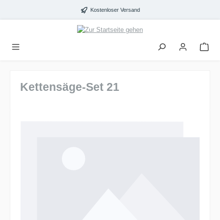
alt springen
Kostenloser Versand
Kettensäge-Set 21
Bildergalerie überspringen