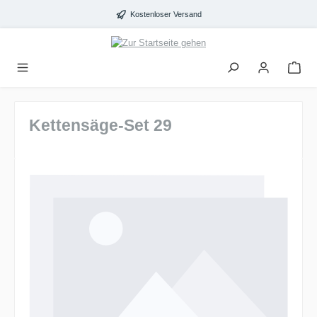
alt springen
Kostenloser Versand
Kettensäge-Set 29
Bildergalerie überspringen