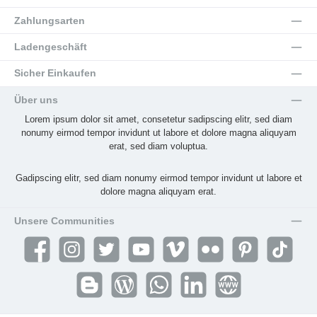
Zahlungsarten
Ladengeschäft
Sicher Einkaufen
Über uns
Lorem ipsum dolor sit amet, consetetur sadipscing elitr, sed diam
nonumy eirmod tempor invidunt ut labore et dolore magna aliquyam
erat, sed diam voluptua.
Gadipscing elitr, sed diam nonumy eirmod tempor invidunt ut labore et
dolore magna aliquyam erat.
Unsere Communities
Facebook
Instagram
Twitter
YouTube
Vimeo
Flickr
Pinterest
TikTok
Blogger
Blog
WhatsApp
LinkedIn
Website