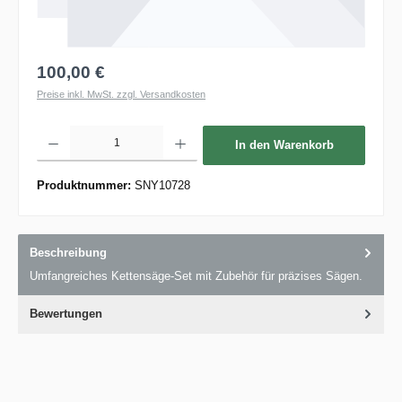
100,00 €
Preise inkl. MwSt. zzgl. Versandkosten
Produkt Anzahl: Gib den gewünschten Wert ein oder benutze die Schaltflächen um die 
In den Warenkorb
Produktnummer:
SNY10728
Beschreibung
Umfangreiches Kettensäge-Set mit Zubehör für präzises Sägen.
Bewertungen