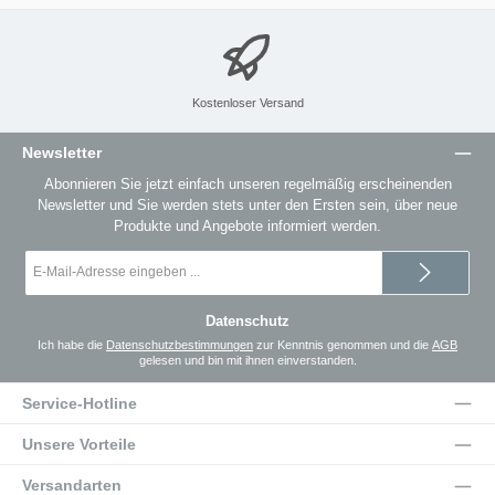
Kostenloser Versand
Newsletter
Abonnieren Sie jetzt einfach unseren regelmäßig erscheinenden
Newsletter und Sie werden stets unter den Ersten sein, über neue
Produkte und Angebote informiert werden.
E-
Mail-
Adresse
*
Datenschutz
Ich habe die
Datenschutzbestimmungen
zur Kenntnis genommen und die
AGB
gelesen und bin mit ihnen einverstanden.
Service-Hotline
Unsere Vorteile
Versandarten