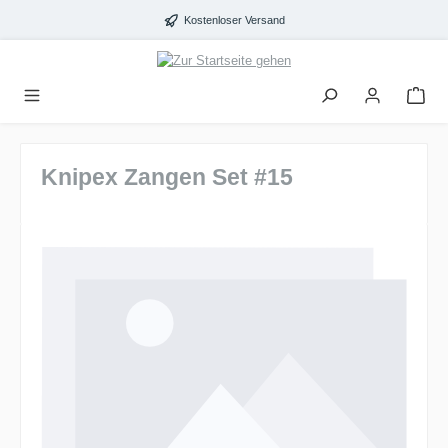
alt springen
Kostenloser Versand
Knipex Zangen Set #15
Bildergalerie überspringen