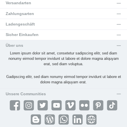
Versandarten
Zahlungsarten
Ladengeschäft
Sicher Einkaufen
Über uns
Lorem ipsum dolor sit amet, consetetur sadipscing elitr, sed diam
nonumy eirmod tempor invidunt ut labore et dolore magna aliquyam
erat, sed diam voluptua.
Gadipscing elitr, sed diam nonumy eirmod tempor invidunt ut labore et
dolore magna aliquyam erat.
Unsere Communities
Facebook
Instagram
Twitter
YouTube
Vimeo
Flickr
Pinterest
TikTok
Blogger
Blog
WhatsApp
LinkedIn
Website