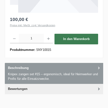
100,00 €
Preise inkl. MwSt. zzgl. Versandkosten
Produkt Anzahl: Gib den gewünschten Wert ein oder benutze die Schaltflächen um die 
In den Warenkorb
Produktnummer:
SNY10015
Beschreibung
Knipex zangen set #15 – ergonomisch, ideal für Heimwerker und
Profis für alle Einsatzzwecke.
Bewertungen