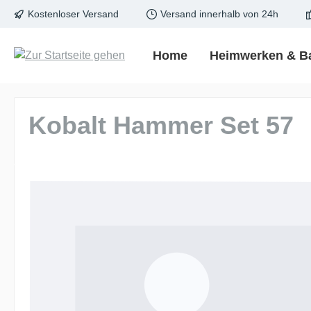
Kostenloser Versand
Versand innerhalb von 24h
springen
Zur Hauptnavigation springen
Home
Heimwerken & B
Kobalt Hammer Set 57
Bildergalerie überspringen