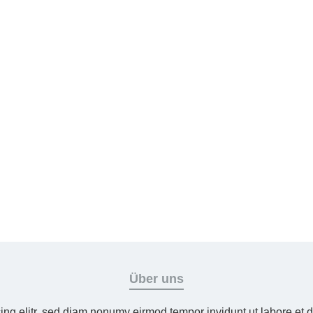
Über uns
ing elitr, sed diam nonumy eirmod tempor invidunt ut labore et