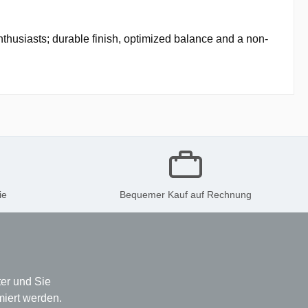
husiasts; durable finish, optimized balance and a non-
ie
Bequemer Kauf auf Rechnung
er und Sie
miert werden.