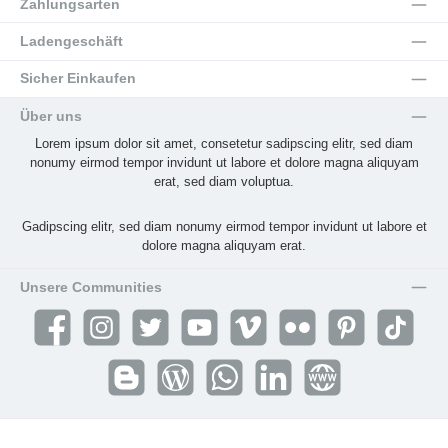
Zahlungsarten
Ladengeschäft
Sicher Einkaufen
Über uns
Lorem ipsum dolor sit amet, consetetur sadipscing elitr, sed diam
nonumy eirmod tempor invidunt ut labore et dolore magna aliquyam
erat, sed diam voluptua.
Gadipscing elitr, sed diam nonumy eirmod tempor invidunt ut labore et
dolore magna aliquyam erat.
Unsere Communities
Facebook
Instagram
Twitter
YouTube
Vimeo
Flickr
Pinterest
TikTok
Blogger
Blog
WhatsApp
LinkedIn
Website