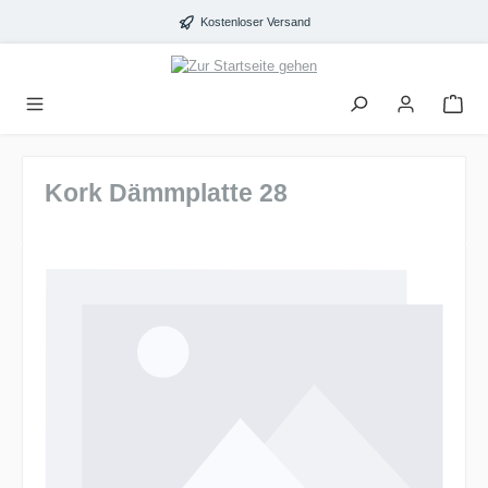
alt springen
Kostenloser Versand
Kork Dämmplatte 28
Bildergalerie überspringen