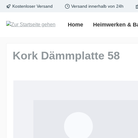
Kostenloser Versand
Versand innerhalb von 24h
springen
Zur Hauptnavigation springen
Home
Heimwerken & B
Kork Dämmplatte 58
Bildergalerie überspringen