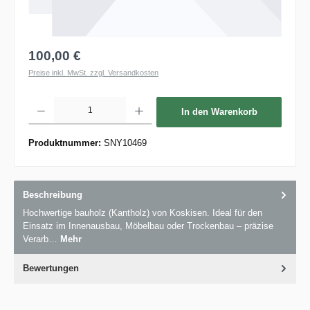
100,00 €
Preise inkl. MwSt. zzgl. Versandkosten
Produkt Anzahl: Gib den gewünschten Wert ein oder benutze die Schaltflächen um die 
In den Warenkorb
Produktnummer:
SNY10469
Beschreibung
Hochwertige bauholz (Kantholz) von Koskisen. Ideal für den
Einsatz im Innenausbau, Möbelbau oder Trockenbau – präzise
Verarb…
Mehr
Bewertungen