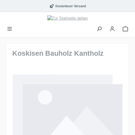
alt springen
Kostenloser Versand
Koskisen Bauholz Kantholz
Bildergalerie überspringen