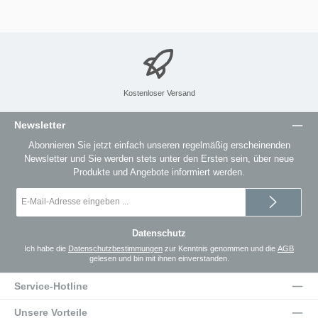
Kostenloser Versand
Newsletter
Abonnieren Sie jetzt einfach unseren regelmäßig erscheinenden
Newsletter und Sie werden stets unter den Ersten sein, über neue
Produkte und Angebote informiert werden.
E-
Mail-
Adresse
*
Datenschutz
Ich habe die
Datenschutzbestimmungen
zur Kenntnis genommen und die
AGB
gelesen und bin mit ihnen einverstanden.
Service-Hotline
Unsere Vorteile