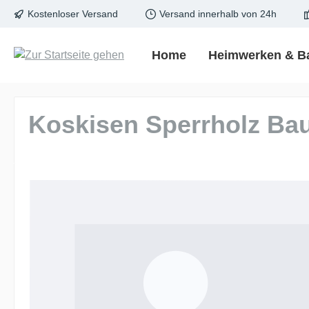
Kostenloser Versand
Versand innerhalb von 24h
springen
Zur Hauptnavigation springen
Home
Heimwerken & B
Koskisen Sperrholz Bau
Bildergalerie überspringen