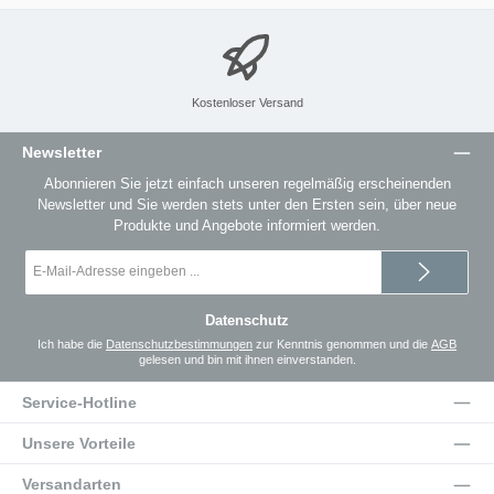
Kostenloser Versand
Newsletter
Abonnieren Sie jetzt einfach unseren regelmäßig erscheinenden
Newsletter und Sie werden stets unter den Ersten sein, über neue
Produkte und Angebote informiert werden.
E-
Mail-
Adresse
*
Datenschutz
Ich habe die
Datenschutzbestimmungen
zur Kenntnis genommen und die
AGB
gelesen und bin mit ihnen einverstanden.
Service-Hotline
Unsere Vorteile
Versandarten