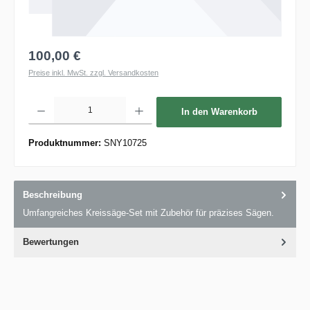
100,00 €
Preise inkl. MwSt. zzgl. Versandkosten
Produkt Anzahl: Gib den gewünschten Wert ein oder benutze die Schaltflächen um die 
In den Warenkorb
Produktnummer:
SNY10725
Beschreibung
Umfangreiches Kreissäge-Set mit Zubehör für präzises Sägen.
Bewertungen