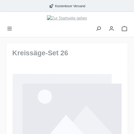
alt springen
Kostenloser Versand
Kreissäge-Set 26
Bildergalerie überspringen