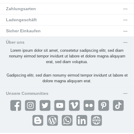
Zahlungsarten
Ladengeschäft
Sicher Einkaufen
Über uns
Lorem ipsum dolor sit amet, consetetur sadipscing elitr, sed diam
nonumy eirmod tempor invidunt ut labore et dolore magna aliquyam
erat, sed diam voluptua.
Gadipscing elitr, sed diam nonumy eirmod tempor invidunt ut labore et
dolore magna aliquyam erat.
Unsere Communities
Facebook
Instagram
Twitter
YouTube
Vimeo
Flickr
Pinterest
TikTok
Blogger
Blog
WhatsApp
LinkedIn
Website