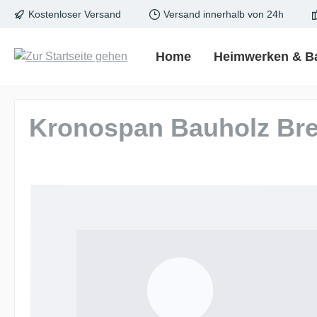
Kostenloser Versand
Versand innerhalb von 24h
springen
Zur Hauptnavigation springen
Home
Heimwerken & B
Kronospan Bauholz Bre
Bildergalerie überspringen