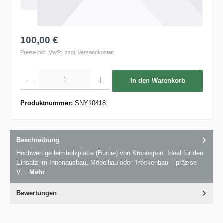
100,00 €
Preise inkl. MwSt. zzgl. Versandkosten
Produkt Anzahl: Gib den gewünschten Wert ein oder benutze die Schaltflächen um die 
In den Warenkorb
Produktnummer:
SNY10418
Beschreibung
Hochwertige leimholzplatte (Buche) von Kronospan. Ideal für den
Einsatz im Innenausbau, Möbelbau oder Trockenbau – präzise
V…
Mehr
Bewertungen