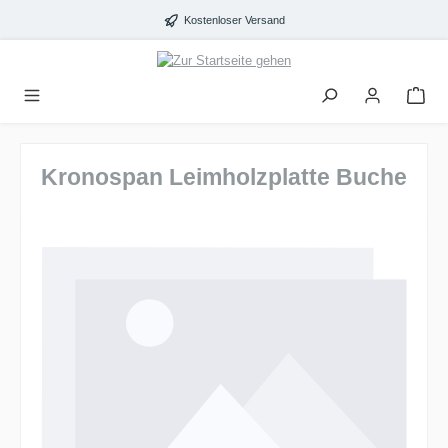
alt springen
Kostenloser Versand
Kronospan Leimholzplatte Buche
Bildergalerie überspringen