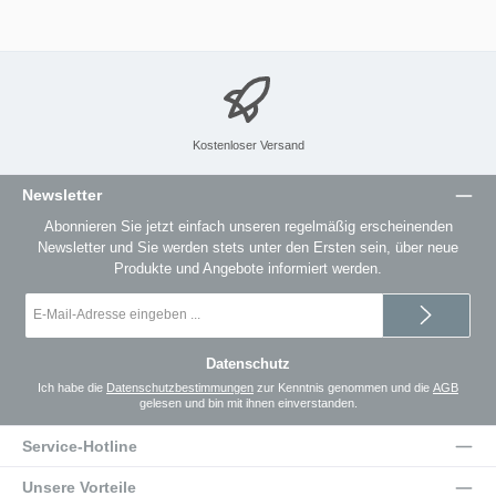
Kostenloser Versand
Newsletter
Abonnieren Sie jetzt einfach unseren regelmäßig erscheinenden
Newsletter und Sie werden stets unter den Ersten sein, über neue
Produkte und Angebote informiert werden.
E-
Mail-
Adresse
*
Datenschutz
Ich habe die
Datenschutzbestimmungen
zur Kenntnis genommen und die
AGB
gelesen und bin mit ihnen einverstanden.
Service-Hotline
Unsere Vorteile