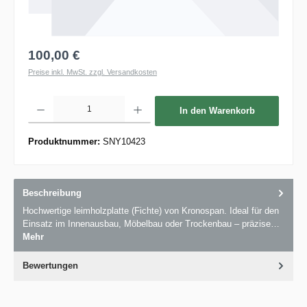
100,00 €
Preise inkl. MwSt. zzgl. Versandkosten
Produkt Anzahl: Gib den gewünschten Wert ein oder benutze die Schaltflächen um die 
In den Warenkorb
Produktnummer:
SNY10423
Beschreibung
Hochwertige leimholzplatte (Fichte) von Kronospan. Ideal für den
Einsatz im Innenausbau, Möbelbau oder Trockenbau – präzise…
Mehr
Bewertungen