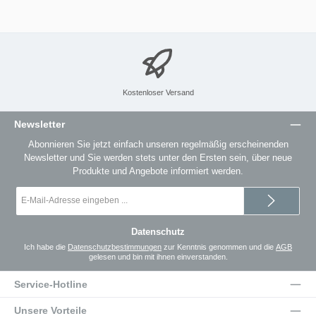
Kostenloser Versand
Newsletter
Abonnieren Sie jetzt einfach unseren regelmäßig erscheinenden
Newsletter und Sie werden stets unter den Ersten sein, über neue
Produkte und Angebote informiert werden.
E-
Mail-
Adresse
*
Datenschutz
Ich habe die
Datenschutzbestimmungen
zur Kenntnis genommen und die
AGB
gelesen und bin mit ihnen einverstanden.
Service-Hotline
Unsere Vorteile