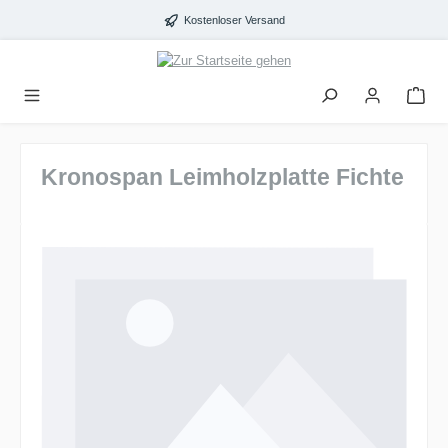
alt springen
Kostenloser Versand
Kronospan Leimholzplatte Fichte
Bildergalerie überspringen