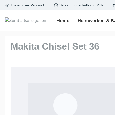
Kostenloser Versand
Versand innerhalb von 24h
springen
Zur Hauptnavigation springen
Home
Heimwerken & B
Makita Chisel Set 36
Bildergalerie überspringen