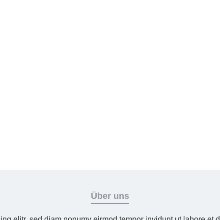
Über uns
ing elitr, sed diam nonumy eirmod tempor invidunt ut labore et